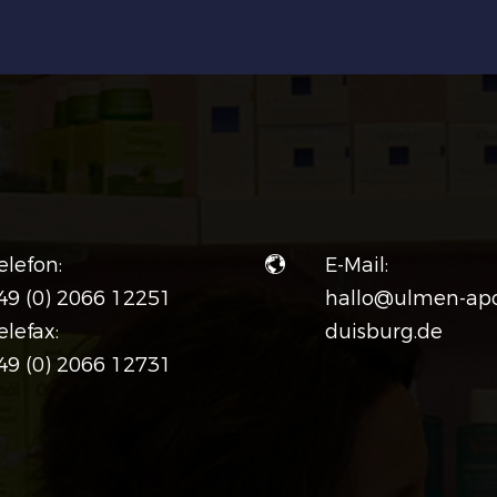
elefon:
E-Mail:
49 (0) 2066 12251
hallo@ulmen-ap
elefax:
duisburg.de
49 (0) 2066 12731