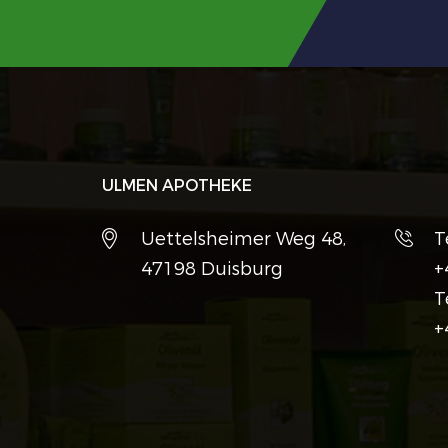
ULMEN APOTHEKE
Uettelsheimer Weg 48,
T
47198 Duisburg
+
T
+